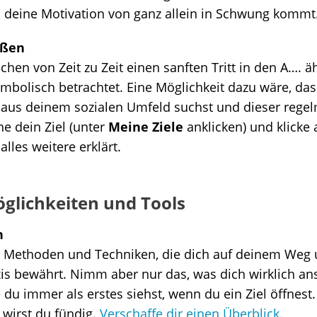
deine Motivation von ganz allein in Schwung kommt
ußen
chen von Zeit zu Zeit einen sanften Tritt in den A…. ä
bolisch betrachtet. Eine Möglichkeit dazu wäre, dass
aus deinem sozialen Umfeld suchst und dieser rege
ne dein Ziel (unter
Meine Ziele
anklicken) und klicke
 alles weitere erklärt.
glichkeiten und Tools
n
e Methoden und Techniken, die dich auf deinem Weg u
is bewährt. Nimm aber nur das, was dich wirklich ansp
e du immer als erstes siehst, wenn du ein Ziel öffnes
s
wirst du fündig.
Verschaffe dir einen Überblick.