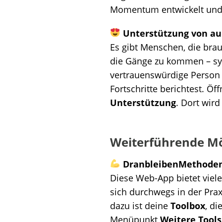
Momentum entwickelt und 
Unterstützung von a
Es gibt Menschen, die brau
die Gänge zu kommen – sym
vertrauenswürdige Person 
Fortschritte berichtest. Öff
Unterstützung
. Dort wird
Weiterführende Mö
DranbleibenMethode
Diese Web-App bietet viel
sich durchwegs in der Prax
dazu ist deine
Toolbox
, di
Menüpunkt
Weitere Tool