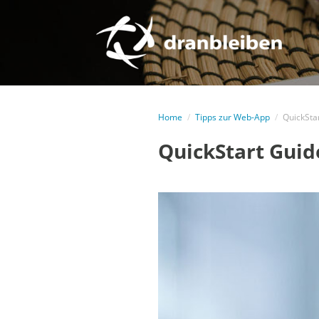
Home
/
Tipps zur Web-App
/
QuickSta
QuickStart Guid