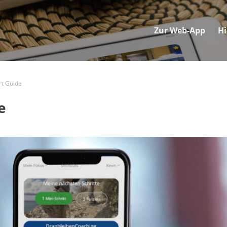
Zur Web-App
H
rt Guide
e