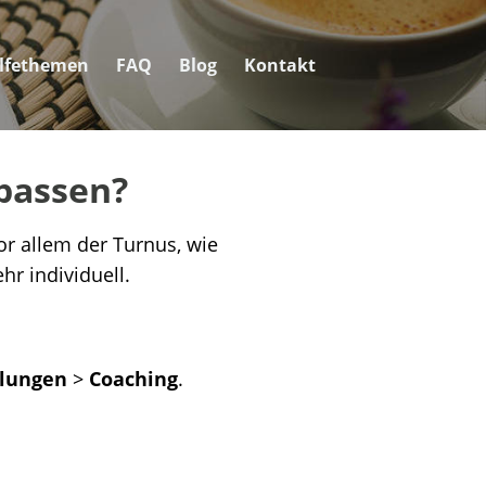
ilfethemen
FAQ
Blog
Kontakt
passen?
r allem der Turnus, wie
hr individuell.
llungen
>
Coaching
.