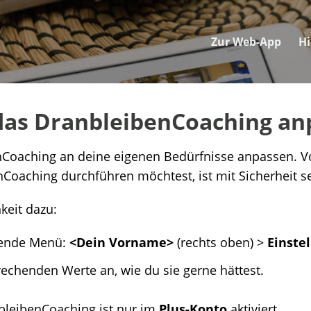
Zur Web-App
H
das DranbleibenCoaching an
Coaching an deine eigenen Bedürfnisse anpassen. Vo
Coaching durchführen möchtest, ist mit Sicherheit se
keit dazu:
hende Menü:
<Dein Vorname>
(rechts oben) >
Einste
rechenden Werte an, wie du sie gerne hättest.
leibenCoaching ist nur im
Plus-Konto
aktiviert.